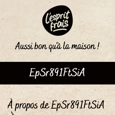
Passer
au
contenu
Aussi bon qu'à la maison !
EpSr891FtSiA
À propos de EpSr891FtSiA